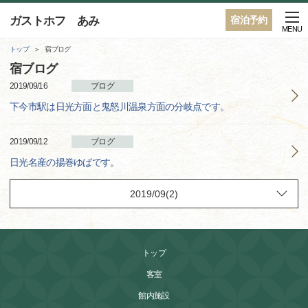
ガストホフ あみ
宿泊予約
MENU
トップ
宿ブログ
宿ブログ
2019/09/16
ブログ
下今市駅は日光方面と鬼怒川温泉方面の分岐点です。
2019/09/12
ブログ
日光名産の揚巻ゆばです。
トップ
客室
館内施設