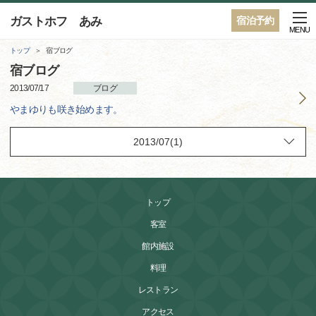
ガストホフ あみ
宿泊予約
MENU
トップ
宿ブログ
宿ブログ
2013/07/17
ブログ
やまゆりも咲き始めます。
トップ
客室
館内施設
料理
レストラン
アクセス