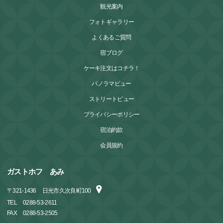
観光案内
フォトギャラリー
よくあるご質問
宿ブログ
ケーキ注文はコチラ！
パノラマビュー
ストリートビュー
プライバシーポリシー
宿泊約款
会員規約
ガストホフ あみ
〒
321-1436
日光市久次良町100
TEL
0288-53-2611
FAX
0288-53-2505