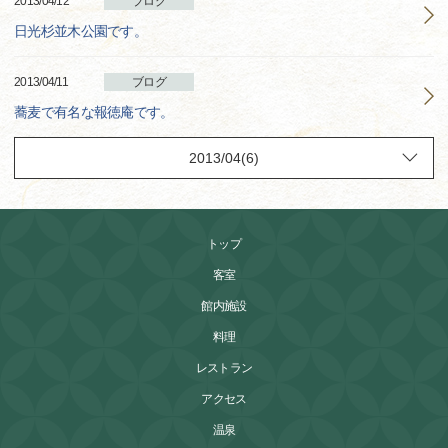
2013/04/12
ブログ
日光杉並木公園です。
2013/04/11
ブログ
蕎麦で有名な報徳庵です。
トップ
客室
館内施設
料理
レストラン
アクセス
温泉