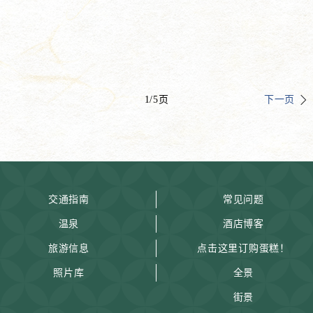
1
/
5
页
下一页
交通指南
常见问题
温泉
酒店博客
旅游信息
点击这里订购蛋糕！
照片库
全景
街景