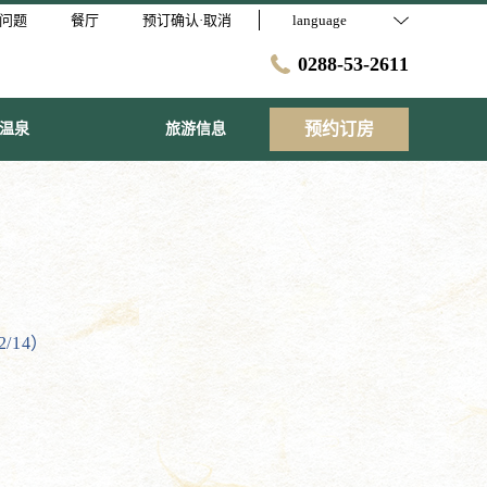
问题
餐厅
预订确认·取消
language
0288-53-2611
预约订房
温泉
旅游信息
/14）