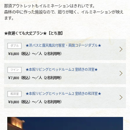
那須アウトレットもイルミネーションはきれいです。
森林の中に作った施設なので、廻りが暗く、イルミネーションが映え
ます。
★夜遅くても大丈プラン★【とち旅】
★洋バスと露天風呂付客室・英国コテージダブル★
ダブル
￥8,800（税込）～／人（2名利用時）
★本館リビングとベッドルーム２室続きの洋室★
ツイン
￥7,800（税込）～／人（2名利用時）
★本館リビングとベッドルーム２室続きの和洋室★
和洋室
￥9,800（税込）～／人（2名利用時）