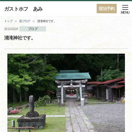
ガストホフ あみ
宿泊予約
MENU
トップ
宿ブログ
清滝神社です。
ブログ
2011/01/28
清滝神社です。