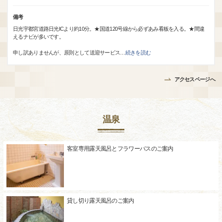
備考
日光宇都宮道路日光ICより約10分。★国道120号線から必ずあみ看板を入る。★間違
えるナビが多いです。
申し訳ありませんが、原則として送迎サービス
…
続きを読む
アクセスページへ
温泉
客室専用露天風呂とフラワーバスのご案内
貸し切り露天風呂のご案内