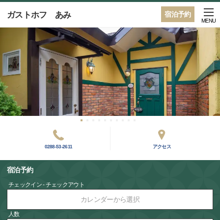
ガストホフ あみ
宿泊予約
MENU
0288-53-2611
アクセス
宿泊予約
チェックイン - チェックアウト
カレンダーから選択
人数