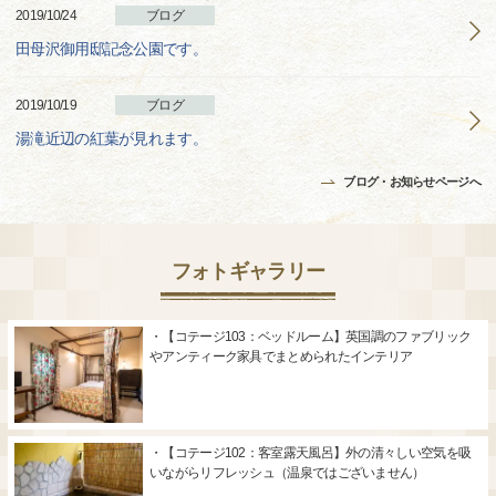
2019/10/24
ブログ
田母沢御用邸記念公園です。
2019/10/19
ブログ
湯滝近辺の紅葉が見れます。
ブログ・お知らせページへ
フォトギャラリー
・【コテージ103：ベッドルーム】英国調のファブリック
やアンティーク家具でまとめられたインテリア
・【コテージ102：客室露天風呂】外の清々しい空気を吸
いながらリフレッシュ（温泉ではございません）