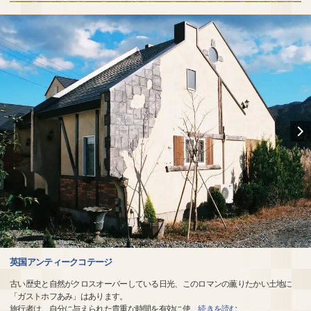
英国アンティークコテージ
古い歴史と自然がクロスオーバーしている日光、このロマンの薫りたかい土地に
「ガストホフあみ」はあります。
旅行者は、自分に与えられた貴重な時間を有効に使
…
続きを読む