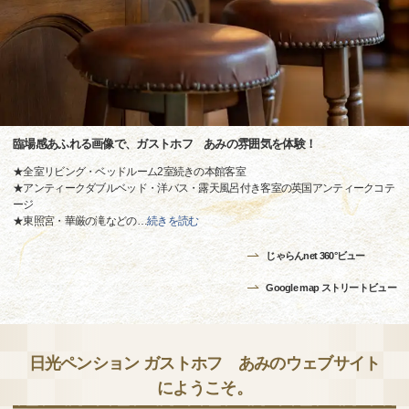
臨場感あふれる画像で、ガストホフ あみの雰囲気を体験！
★全室リビング・ベッドルーム2室続きの本館客室
★アンティークダブルベッド・洋バス・露天風呂付き客室の英国アンティークコテ
ージ
★東照宮・華厳の滝などの
…
続きを読む
じゃらんnet 360°ビュー
Google map ストリートビュー
日光ペンション ガストホフ あみのウェブサイト
にようこそ。