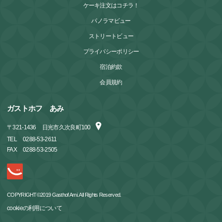
ケーキ注文はコチラ！
パノラマビュー
ストリートビュー
プライバシーポリシー
宿泊約款
会員規約
ガストホフ あみ
〒
321-1436
日光市久次良町100
TEL
0288-53-2611
FAX
0288-53-2505
COPYRIGHT©2019 Gasthof Ami. All Rights Reserved.
cookieの利用について