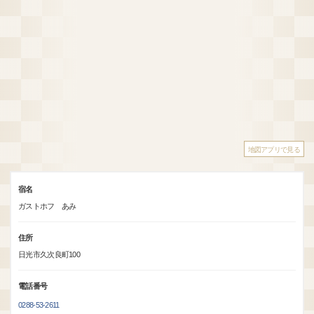
地図アプリで見る
宿名
ガストホフ あみ
住所
日光市久次良町100
電話番号
0288-53-2611