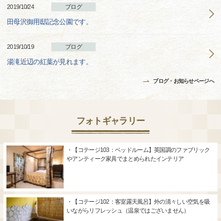
2019/10/24
ブログ
田母沢御用邸記念公園です。
2019/10/19
ブログ
湯滝近辺の紅葉が見れます。
ブログ・お知らせページへ
フォトギャラリー
・【コテージ103：ベッドルーム】英国調のファブリック
やアンティーク家具でまとめられたインテリア
・【コテージ102：客室露天風呂】外の清々しい空気を吸
いながらリフレッシュ（温泉ではございません）