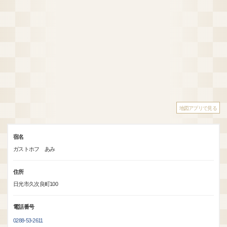
地図アプリで見る
宿名
ガストホフ あみ
住所
日光市久次良町100
電話番号
0288-53-2611