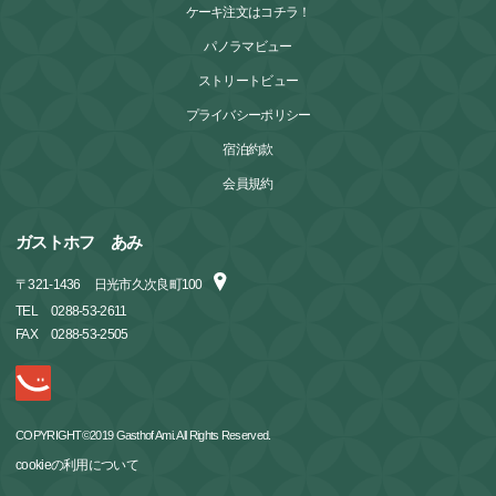
ケーキ注文はコチラ！
パノラマビュー
ストリートビュー
プライバシーポリシー
宿泊約款
会員規約
ガストホフ あみ
〒
321-1436
日光市久次良町100
TEL
0288-53-2611
FAX
0288-53-2505
COPYRIGHT©2019 Gasthof Ami. All Rights Reserved.
cookieの利用について