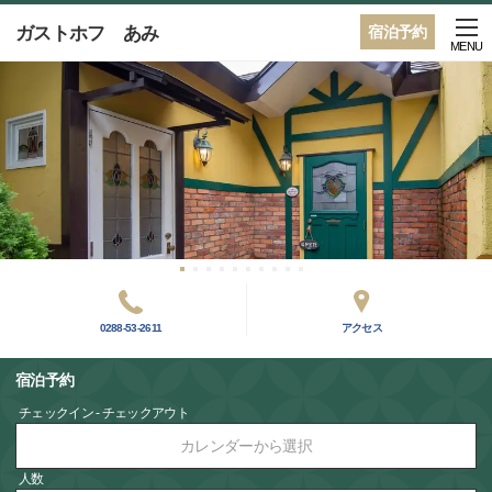
ガストホフ あみ
宿泊予約
MENU
0288-53-2611
アクセス
宿泊予約
チェックイン - チェックアウト
カレンダーから選択
人数