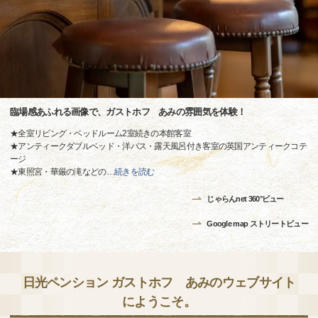
臨場感あふれる画像で、ガストホフ あみの雰囲気を体験！
★全室リビング・ベッドルーム2室続きの本館客室
★アンティークダブルベッド・洋バス・露天風呂付き客室の英国アンティークコテ
ージ
★東照宮・華厳の滝などの
…
続きを読む
じゃらんnet 360°ビュー
Google map ストリートビュー
日光ペンション ガストホフ あみのウェブサイト
にようこそ。