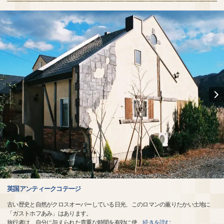
英国アンティークコテージ
古い歴史と自然がクロスオーバーしている日光、このロマンの薫りたかい土地に
「ガストホフあみ」はあります。
旅行者は、自分に与えられた貴重な時間を有効に使
…
続きを読む