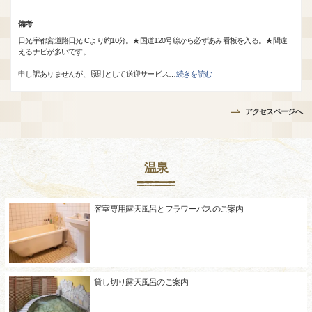
備考
日光宇都宮道路日光ICより約10分。★国道120号線から必ずあみ看板を入る。★間違
えるナビが多いです。
申し訳ありませんが、原則として送迎サービス
…
続きを読む
アクセスページへ
温泉
客室専用露天風呂とフラワーバスのご案内
貸し切り露天風呂のご案内