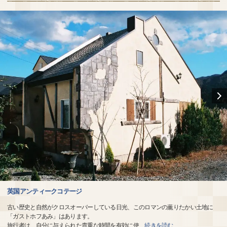
英国アンティークコテージ
古い歴史と自然がクロスオーバーしている日光、このロマンの薫りたかい土地に
「ガストホフあみ」はあります。
旅行者は、自分に与えられた貴重な時間を有効に使
…
続きを読む