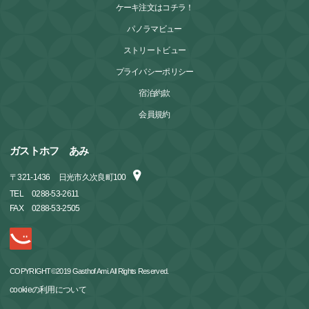
ケーキ注文はコチラ！
パノラマビュー
ストリートビュー
プライバシーポリシー
宿泊約款
会員規約
ガストホフ あみ
〒
321-1436
日光市久次良町100
TEL
0288-53-2611
FAX
0288-53-2505
COPYRIGHT©2019 Gasthof Ami. All Rights Reserved.
cookieの利用について