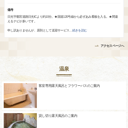
備考
日光宇都宮道路日光ICより約10分。★国道120号線から必ずあみ看板を入る。★間違
えるナビが多いです。
申し訳ありませんが、原則として送迎サービス
…
続きを読む
アクセスページへ
温泉
客室専用露天風呂とフラワーバスのご案内
貸し切り露天風呂のご案内