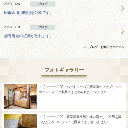
2019/10/24
ブログ
田母沢御用邸記念公園です。
2019/10/19
ブログ
湯滝近辺の紅葉が見れます。
ブログ・お知らせページへ
フォトギャラリー
・【コテージ103：ベッドルーム】英国調のファブリック
やアンティーク家具でまとめられたインテリア
・【コテージ102：客室露天風呂】外の清々しい空気を吸
いながらリフレッシュ（温泉ではございません）