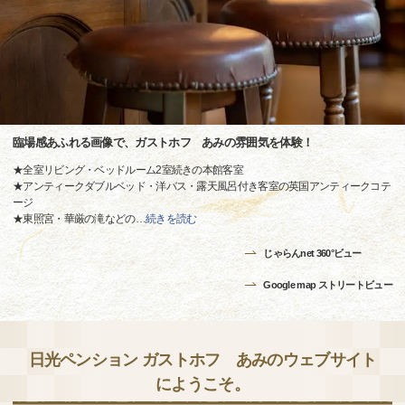
臨場感あふれる画像で、ガストホフ あみの雰囲気を体験！
★全室リビング・ベッドルーム2室続きの本館客室
★アンティークダブルベッド・洋バス・露天風呂付き客室の英国アンティークコテ
ージ
★東照宮・華厳の滝などの
…
続きを読む
じゃらんnet 360°ビュー
Google map ストリートビュー
日光ペンション ガストホフ あみのウェブサイト
にようこそ。