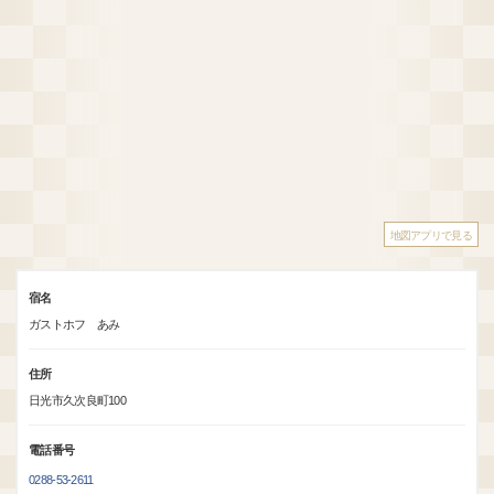
地図アプリで見る
宿名
ガストホフ あみ
住所
日光市久次良町100
電話番号
0288-53-2611