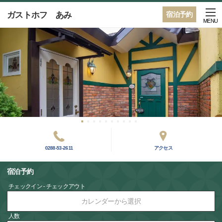
ガストホフ あみ
宿泊予約
MENU
0288-53-2611
アクセス
宿泊予約
チェックイン - チェックアウト
カレンダーから選択
人数